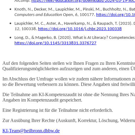
AIComp
.
https://next-education.org/downloads/2024-03-19-AI
Knoth, N., Decker, M., Laupichler, M., Pinski, M., Buchholtz, N., B
Computers and Education Open
,
6
, 100177.
https://doi.org/10.
Laupichler, M. C., Aster, A., Haverkamp, N., & Raupach, T. (2023). 
12
, 100338.
https://doi.org/10.1016/j.chbr.2023.100338
Long, D., & Magerko, B. (2020). What is AI Literacy? Competencie
https://doi.org/10.1145/3313831.3376727
Auf den folgenden Seiten stellen wir Ihnen Fragen zu Ihren Kenntni
Qualifizierungsmöglichkeiten aufzuzeigen und zum anderen, einen Übe
Im Abschluss der Umfrage wollen wir zudem nähere Informationen zu I
so die Bewertung verbessern zu können. Diese Angaben sind freiwilli
Die Teilnahme am KI-Kompetenzaudit ist ohne die Nennung Ihres Na
Angaben im Kompetenzaudit gespeichert.
Eine Registrierung ist für die Teilnahme nicht erforderlich.
Zur Ausübung Ihrer Rechte (Auskunft, Korrektur, Löschung, Wider
KI-Team@heilbronn.dhbw.de