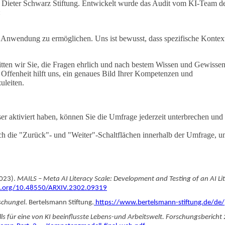
der Dieter Schwarz Stiftung. Entwickelt wurde das Audit vom KI-Team d
:
te Anwendung zu ermöglichen. Uns ist bewusst, dass spezifische Kontex
itten wir Sie, die Fragen ehrlich und nach bestem Wissen und Gewisse
e Offenheit hilft uns, ein genaues Bild Ihrer Kompetenzen und
leiten.
 aktiviert haben, können Sie die Umfrage jederzeit unterbrechen und
ch die "Zurück"- und "Weiter"-Schaltflächen innerhalb der Umfrage, u
2023).
MAILS – Meta AI Literacy Scale: Development and Testing of an AI
oi.org/10.48550/ARXIV.2302.09319
schungel
. Bertelsmann Stiftung.
https://www.bertelsmann-stiftung.de/de/
s für eine von KI beeinflusste Lebens-und Arbeitswelt. Forschungsberich