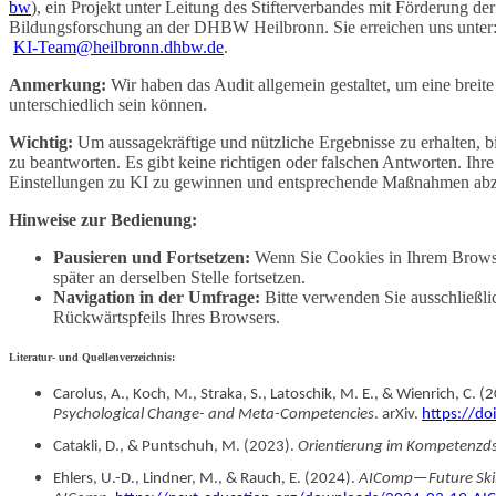
bw
), ein Projekt unter Leitung des Stifterverbandes mit Förderung 
Bildungsforschung an der DHBW Heilbronn. Sie erreichen uns unter
KI-Team@heilbronn.dhbw.de
.
Anmerkung:
Wir haben das Audit allgemein gestaltet, um eine brei
unterschiedlich sein können.
Wichtig:
Um aussagekräftige und nützliche Ergebnisse zu erhalten, b
zu beantworten. Es gibt keine richtigen oder falschen Antworten. Ihr
Einstellungen zu KI zu gewinnen und entsprechende Maßnahmen abzu
Hinweise zur Bedienung:
Pausieren und Fortsetzen:
Wenn Sie Cookies in Ihrem Browser
später an derselben Stelle fortsetzen.
Navigation in der Umfrage:
Bitte verwenden Sie ausschließli
Rückwärtspfeils Ihres Browsers.
Literatur- und Quellenverzeichnis:
Carolus, A., Koch, M., Straka, S., Latoschik, M. E., & Wienrich, C. (
Psychological Change- and Meta-Competencies
. arXiv.
https://d
Catakli, D., & Puntschuh, M. (2023).
Orientierung im Kompetenzd
Ehlers, U.-D., Lindner, M., & Rauch, E. (2024).
AIComp—Future Skill