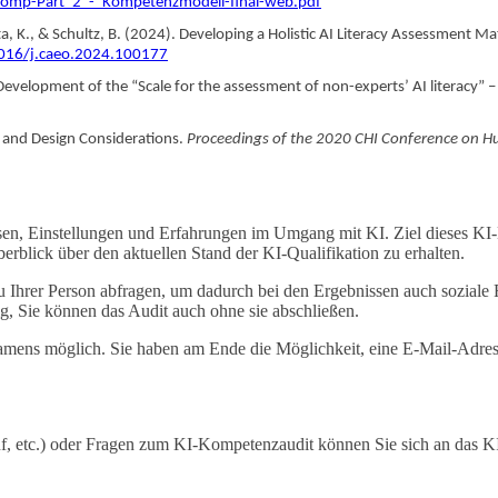
Comp-Part_2_-_Kompetenzmodell-final-web.pdf
ata, K., & Schultz, B. (2024). Developing a Holistic AI Literacy Assessment
1016/j.caeo.2024.100177
Development of the “Scale for the assessment of non-experts’ AI literacy” –
s and Design Considerations.
Proceedings of the 2020 CHI Conference on 
ssen, Einstellungen und Erfahrungen im Umgang mit KI. Ziel dieses KI
rblick über den aktuellen Stand der KI-Qualifikation zu erhalten.
hrer Person abfragen, um dadurch bei den Ergebnissen auch soziale Fa
g, Sie können das Audit auch ohne sie abschließen.
mens möglich. Sie haben am Ende die Möglichkeit, eine E-Mail-Adress
ruf, etc.) oder Fragen zum KI-Kompetenzaudit können Sie sich an da