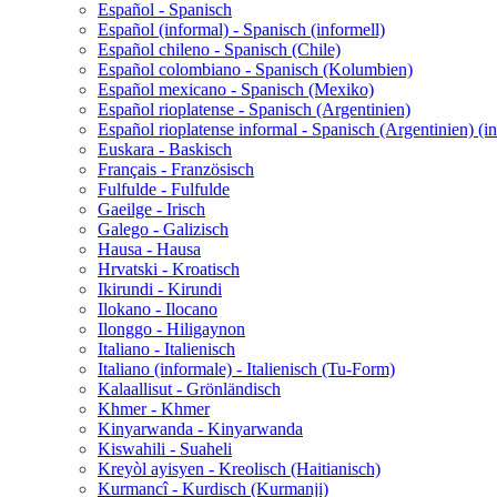
Español - Spanisch
Español (informal) - Spanisch (informell)
Español chileno - Spanisch (Chile)
Español colombiano - Spanisch (Kolumbien)
Español mexicano - Spanisch (Mexiko)
Español rioplatense - Spanisch (Argentinien)
Español rioplatense informal - Spanisch (Argentinien) (in
Euskara - Baskisch
Français - Französisch
Fulfulde - Fulfulde
Gaeilge - Irisch
Galego - Galizisch
Hausa - Hausa
Hrvatski - Kroatisch
Ikirundi - Kirundi
Ilokano - Ilocano
Ilonggo - Hiligaynon
Italiano - Italienisch
Italiano (informale) - Italienisch (Tu-Form)
Kalaallisut - Grönländisch
Khmer - Khmer
Kinyarwanda - Kinyarwanda
Kiswahili - Suaheli
Kreyòl ayisyen - Kreolisch (Haitianisch)
Kurmancî - Kurdisch (Kurmanji)