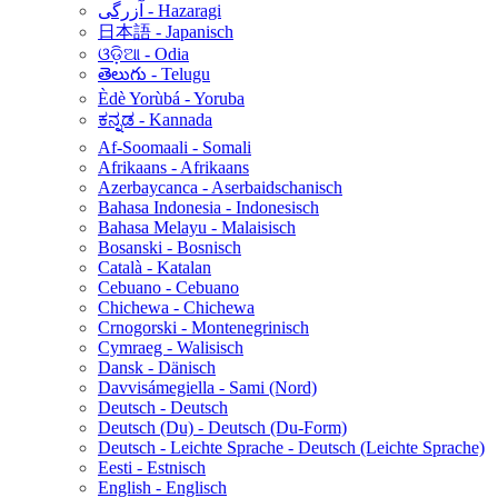
آزرگی - Hazaragi
日本語 - Japanisch
ଓଡ଼ିଆ - Odia
తెలుగు - Telugu
Èdè Yorùbá - Yoruba
ಕನ್ನಡ - Kannada
Af-Soomaali - Somali
Afrikaans - Afrikaans
Azerbaycanca - Aserbaidschanisch
Bahasa Indonesia - Indonesisch
Bahasa Melayu - Malaisisch
Bosanski - Bosnisch
Català - Katalan
Cebuano - Cebuano
Chichewa - Chichewa
Crnogorski - Montenegrinisch
Cymraeg - Walisisch
Dansk - Dänisch
Davvisámegiella - Sami (Nord)
Deutsch - Deutsch
Deutsch (Du) - Deutsch (Du-Form)
Deutsch - Leichte Sprache - Deutsch (Leichte Sprache)
Eesti - Estnisch
English - Englisch