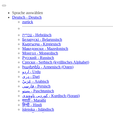
Sprache auswählen
Deutsch - Deutsch
zurück
עברית - Hebräisch
Беларускі - Belarussisch
Кыргызча - Kirgiesisch
Македонски - Mazedonisch
Монгол - Mongolisch
Русский - Russisch
Српски - Serbisch (kyrillisches Alphabet)
հայերեն - Armenisch (Osten)
اردو - Urdu
دری - Dari
عَرَبيْ - Arabisch
فارسی - Persisch
پښتو - Paschtunisch
کوردیی ناوەندی - Kurdisch (Sorani)
मराठी - Marathi
हिन्दी - Hindi
íslenska - Isländisch