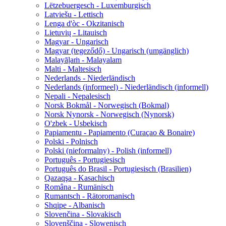
Lëtzebuergesch - Luxemburgisch
Latviešu - Lettisch
Lenga d'òc - Okzitanisch
Lietuvių - Litauisch
Magyar - Ungarisch
Magyar (tegeződő) - Ungarisch (umgänglich)
Malayāḷaṁ - Malayalam
Malti - Maltesisch
Nederlands - Niederländisch
Nederlands (informeel) - Niederländisch (informell)
Nepali - Nepalesisch
Norsk Bokmål - Norwegisch (Bokmal)
Norsk Nynorsk - Norwegisch (Nynorsk)
O'zbek - Usbekisch
Papiamentu - Papiamento (Curaçao & Bonaire)
Polski - Polnisch
Polski (nieformalny) - Polish (informell)
Português - Portugiesisch
Português do Brasil - Portugiesisch (Brasilien)
Qazaqşa - Kasachisch
Româna - Rumänisch
Rumantsch - Rätoromanisch
Shqipe - Albanisch
Slovenčina - Slovakisch
Slovenščina - Slowenisch