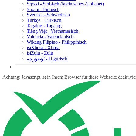
Srpski - Serbisch (lateinisches Alphabet)
Suomi - Finnisch
Svenska - Schwedisch
Türkçe - Türkisch
Tagalog - Tagalog
Tiếng Việt - Vietnamesisch
Valencià - Valencianisch
Wikang Filipino - Philippinisch
isiXhosa - Xhosa
isiZulu - Zulu
ئۇيغۇرچە - Uigurisch
Achtung: Javascript ist in Ihrem Browser für diese Webseite deaktivi