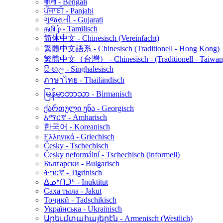
বাংলা - Bengali
ਪੰਜਾਬੀ - Panjabi
ગુજરાતી - Gujarati
தமிழ் - Tamilisch
简体中文 - Chinesisch (Vereinfacht)
繁體中文語系 - Chinesisch (Traditionell - Hong Kong)
繁體中文（台灣） - Chinesisch - (Traditionell - Taiwan
සිංහල - Singhalesisch
ภาษาไทย - Thailändisch
မြန်မာဘာသာ - Birmanisch
ქართული ენა - Georgisch
አማርኛ - Amharisch
한국어 - Koreanisch
Ελληνικά - Griechisch
Česky - Tschechisch
Česky neformální - Tschechisch (informell)
Български - Bulgarisch
ትግርኛ - Tigrinisch
ᐃᓄᒃᑎᑐᑦ - Inuktitut
Саха тыла - Jakut
Тоҷикӣ - Tadschikisch
Українська - Ukrainisch
Արեւմտահայերէն - Armenisch (Westlich)